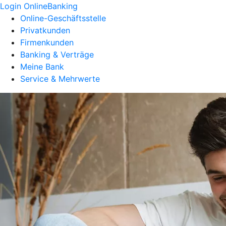
Login OnlineBanking
Online-Geschäftsstelle
Privatkunden
Firmenkunden
Banking & Verträge
Meine Bank
Service & Mehrwerte