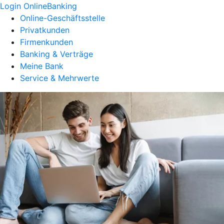
Login OnlineBanking
Online-Geschäftsstelle
Privatkunden
Firmenkunden
Banking & Verträge
Meine Bank
Service & Mehrwerte