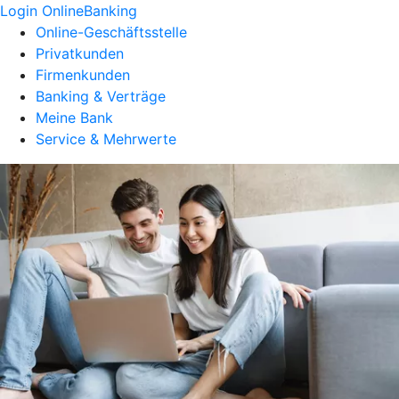
Login OnlineBanking
Online-Geschäftsstelle
Privatkunden
Firmenkunden
Banking & Verträge
Meine Bank
Service & Mehrwerte